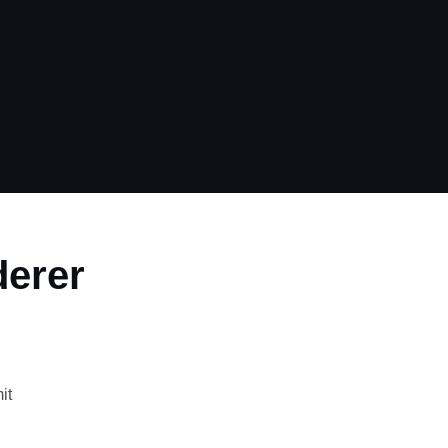
derer
it